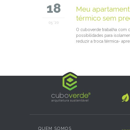
18
Meu apartamento
térmico sem pre
05 '20
O cuboverde trabalha com c
possibilidades para isolame
reduzir a troca térmica- ap

QUEM SOMOS