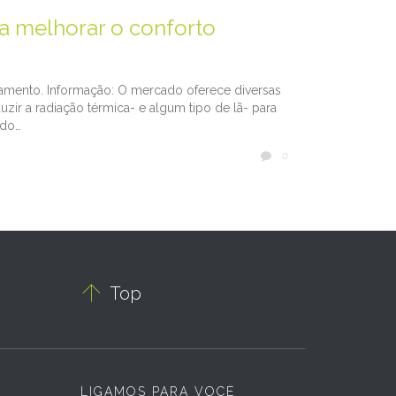
a melhorar o conforto
çamento. Informação: O mercado oferece diversas
ir a radiação térmica- e algum tipo de lã- para
odo…
COMMENTS
0


Top
LIGAMOS PARA VOCÊ