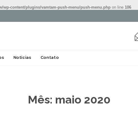
w/wp-content/plugins/vamtam-push-menu/push-menu.php
on line
106
Skip
os
Notícias
Contato
to
content
Mês:
maio 2020