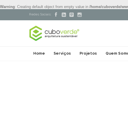
Warning
: Creating default object from empty value in
/home/cuboverde/ww




Redes Sociais:
Home
Serviços
Projetos
Quem Som