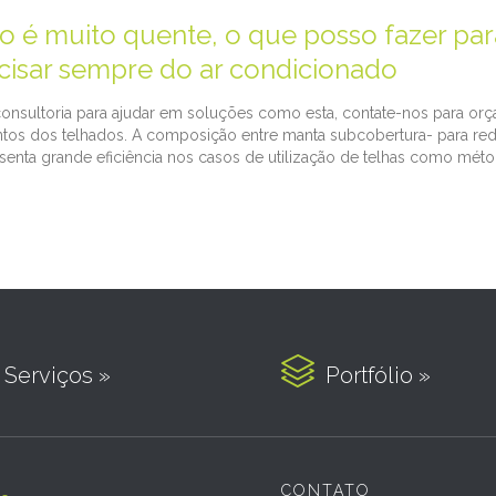
 é muito quente, o que posso fazer par
cisar sempre do ar condicionado
onsultoria para ajudar em soluções como esta, contate-nos para or
ntos dos telhados. A composição entre manta subcobertura- para reduz
resenta grande eficiência nos casos de utilização de telhas como mét

Serviços »
Portfólio »
CONTATO