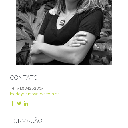
CONTATO
Tel: 51.984262805
ingrid@cuboverde.com.br



FORMAÇÃO