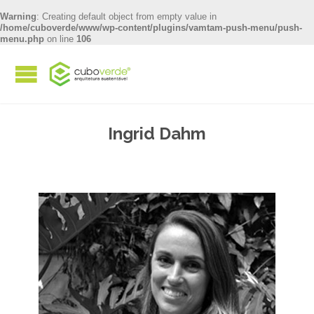
Warning
: Creating default object from empty value in
/home/cuboverde/www/wp-content/plugins/vamtam-push-menu/push-
menu.php
on line
106
Ingrid Dahm